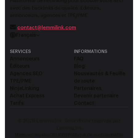
Plateforme de netlinking pour booster votre SEO
avec des backlinks de qualité. Éditeurs,
annonceurs, agences et TPE/PME.
contact@lemmilink.com
Français
SERVICES
INFORMATIONS
Annonceurs
FAQ
Éditeurs
Blog
Agences SEO
Nouveautés & Feuille
TPE/PME
de route
NinjaLinking
Partenaires
Achat Express
Devenir partenaire
Tarifs
Contact
© 2026 LemmiLink. Tous droits réservés par
LemmiLink
Mentions légales
CGU
CGV
Politique de confidentialité