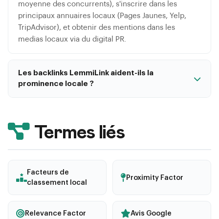
moyenne des concurrents), s'inscrire dans les
principaux annuaires locaux (Pages Jaunes, Yelp,
TripAdvisor), et obtenir des mentions dans les
medias locaux via du digital PR.
Les backlinks LemmiLink aident-ils la
prominence locale ?
Oui, les backlinks de qualite provenant de sites
thematiques et locaux renforcent directement le
facteur de prominence. LemmiLink permet de
Termes liés
trouver des editeurs locaux et thematiques
pertinents pour le SEO local.
Facteurs de
Proximity Factor
classement local
Relevance Factor
Avis Google