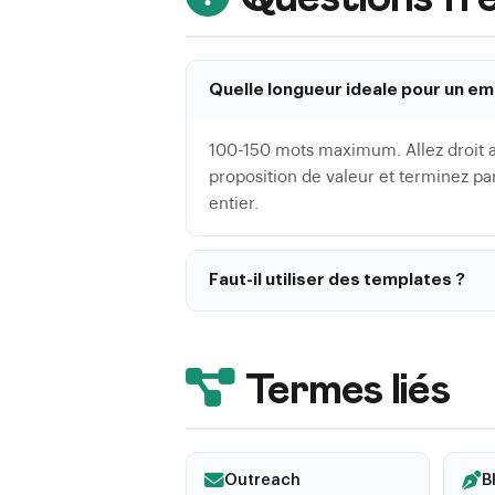
Quelle longueur ideale pour un em
100-150 mots maximum. Allez droit au
proposition de valeur et terminez pa
entier.
Faut-il utiliser des templates ?
Les templates sont utiles comme bas
destinataire. Un email 100% templa
minimum l'objet, la reference a un ar
Termes liés
Outreach
B