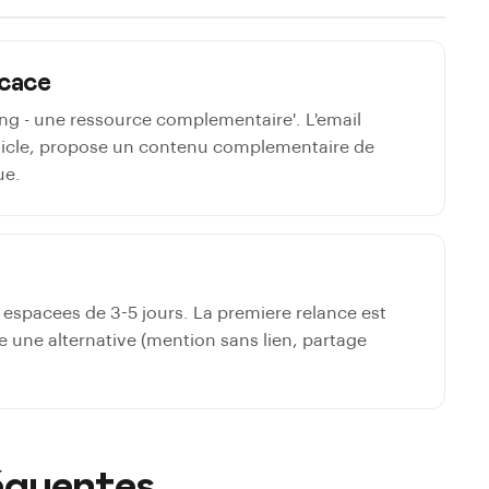
icace
nking - une ressource complementaire'. L'email
rticle, propose un contenu complementaire de
ue.
es espacees de 3-5 jours. La premiere relance est
e une alternative (mention sans lien, partage
équentes