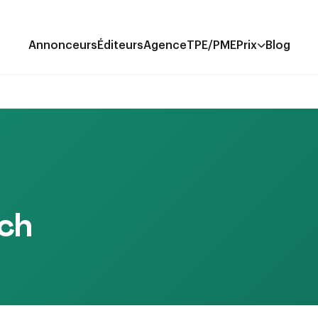
Annonceurs
Éditeurs
Agence
TPE/PME
Prix
Blog
ch