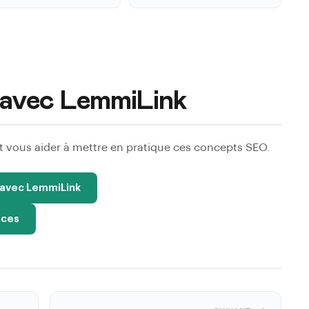
in avec LemmiLink
ous aider à mettre en pratique ces concepts SEO.
l avec LemmiLink
nces