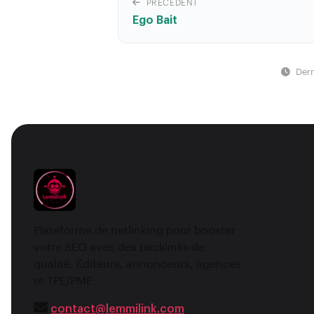
PRÉCÉDENT
Ego Bait
Dern
Plateforme de netlinking pour booster
votre SEO avec des backlinks de
qualité. Éditeurs, annonceurs, agences
et TPE/PME.
contact@lemmilink.com