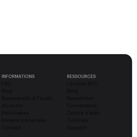
INFORMATIONS
RESSOURCES
FAQ
Lexique SEO
Blog
Blog
Nouveautés & Feuille
Newsletter
de route
Événements
Partenaires
Centre d'aide
Devenir partenaire
Tutoriels
Contact
Support