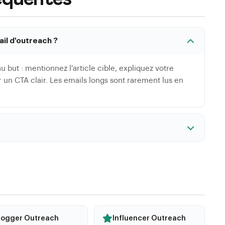
ail d'outreach ?
 but : mentionnez l'article cible, expliquez votre
r un CTA clair. Les emails longs sont rarement lus en
e mais doivent etre personnalises pour chaque
te est detecte comme du spam. Personnalisez au
ticle specifique et la proposition.
logger Outreach
Influencer Outreach