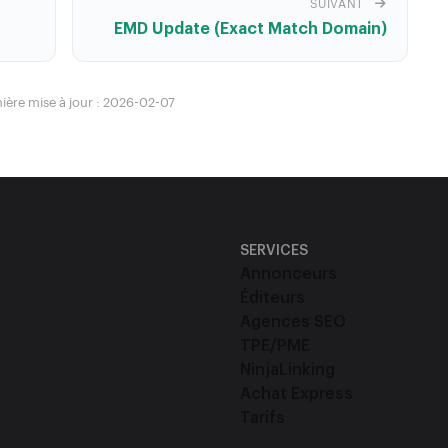
SUIVANT
EMD Update (Exact Match Domain)
ière mise à jour : 2026-02-07
SERVICES
Annonceurs
Éditeurs
Agences SEO
TPE/PME
NinjaLinking
Achat Express
Tarifs