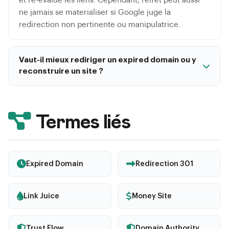
et re-evalue les liens. Cependant, l'effet peut aussi
ne jamais se materialiser si Google juge la
redirection non pertinente ou manipulatrice.
Vaut-il mieux rediriger un expired domain ou y
reconstruire un site ?
Reconstruire un site sur le domaine expire est
generalement considere comme plus sur et plus
efficace a long terme. La redirection pure est plus
Termes liés
facile a detecter comme manipulatrice par Google.
Un site reconstruit avec du contenu pertinent
conserve mieux la valeur historique du domaine et
Expired Domain
Redirection 301
parait plus naturel.
Link Juice
Money Site
Trust Flow
Domain Authority