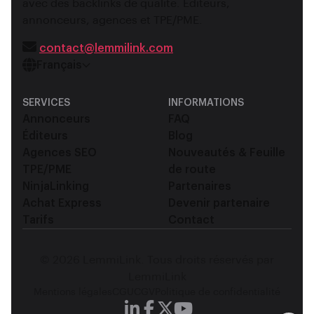
avec des backlinks de qualité. Éditeurs,
annonceurs, agences et TPE/PME.
contact@lemmilink.com
Français
SERVICES
INFORMATIONS
Annonceurs
FAQ
Éditeurs
Blog
Agences SEO
Nouveautés & Feuille
TPE/PME
de route
NinjaLinking
Partenaires
Achat Express
Devenir partenaire
Tarifs
Contact
© 2026 LemmiLink. Tous droits réservés par
LemmiLink
Mentions légales
CGU
CGV
Politique de confidentialité