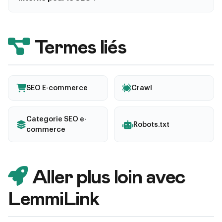
Configurez le suivi de la recherche interne dans
Google Analytics. Analysez regulierement les termes
recherches pour identifier : les mots-cles a cibler
Termes liés
dans vos categories, les produits manquants dans
votre catalogue, les formulations utilisees par vos
clients pour optimiser vos titres et descriptions.
SEO E-commerce
Crawl
Categorie SEO e-
Robots.txt
commerce
Aller plus loin avec
LemmiLink