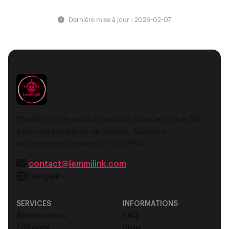
Dernière mise à jour : 2026-02-07
Plateforme de netlinking pour booster votre SEO
avec des backlinks de qualité. Éditeurs,
annonceurs, agences et TPE/PME.
contact@lemmilink.com
Français
SERVICES
INFORMATIONS
Annonceurs
FAQ
Éditeurs
Blog