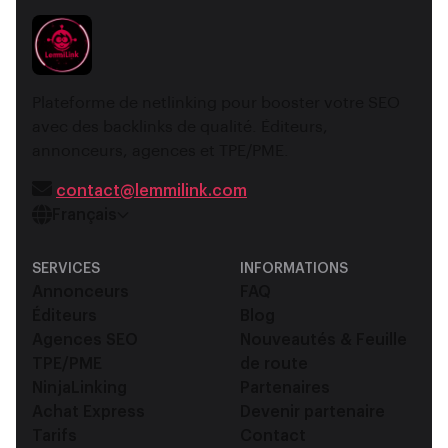
Plateforme de netlinking pour booster votre SEO
avec des backlinks de qualité. Éditeurs,
annonceurs, agences et TPE/PME.
contact@lemmilink.com
Français
SERVICES
INFORMATIONS
Annonceurs
FAQ
Éditeurs
Blog
Agences SEO
Nouveautés & Feuille
TPE/PME
de route
NinjaLinking
Partenaires
Achat Express
Devenir partenaire
Tarifs
Contact