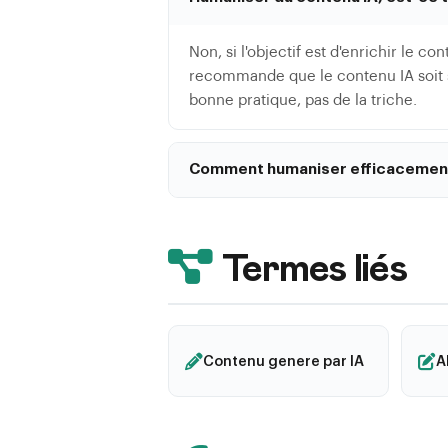
Non, si l'objectif est d'enrichir le 
recommande que le contenu IA soit su
bonne pratique, pas de la triche.
Comment humaniser efficacement 
Ajoutez vos experiences personnelles
votre point de vue editorial et adap
reformuler.
Termes liés
Contenu genere par IA
A