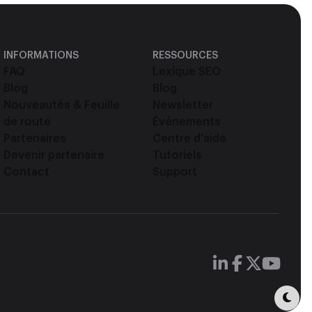
INFORMATIONS
RESSOURCES
FAQ
Lexique SEO
Blog
Blog
Nouveautés & Feuille
Newsletter
de route
Événements
Partenaires
Centre d'aide
Devenir partenaire
Tutoriels
Contact
Support