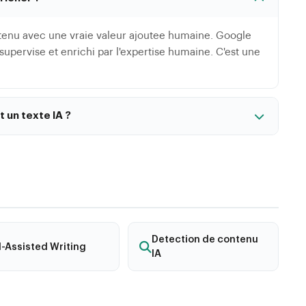
contenu avec une vraie valeur ajoutee humaine. Google
pervise et enrichi par l'expertise humaine. C'est une
un texte IA ?
, des etudes de cas reelles, des donnees originales,
tez le ton a votre audience. Ne vous contentez pas de
Detection de contenu
I-Assisted Writing
IA