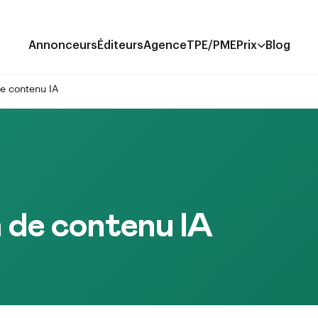
Annonceurs
Éditeurs
Agence
TPE/PME
Prix
Blog
e contenu IA
 de contenu IA