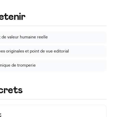
retenir
t de valeur humaine reelle
s originales et point de vue editorial
hnique de tromperie
crets
t