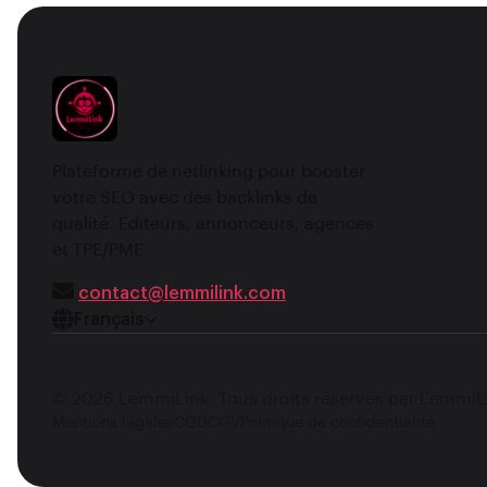
Plateforme de netlinking pour booster
votre SEO avec des backlinks de
qualité. Éditeurs, annonceurs, agences
et TPE/PME.
contact@lemmilink.com
Français
© 2026 LemmiLink. Tous droits réservés par LemmiL
Mentions légales
CGU
CGV
Politique de confidentialité