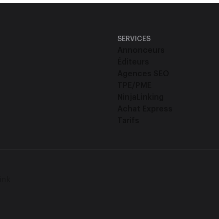
SERVICES
Annonceurs
Éditeurs
Agences SEO
TPE/PME
NinjaLinking
Achat Express
Tarifs
ink