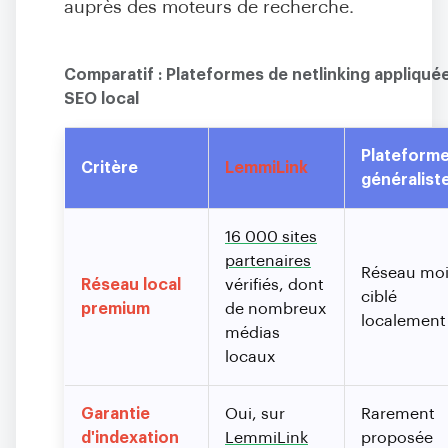
auprès des moteurs de recherche.
Comparatif : Plateformes de netlinking appliqué
SEO local
Plateform
Critère
LemmiLink
généralist
16 000 sites
partenaires
Réseau mo
Réseau local
vérifiés, dont
ciblé
premium
de nombreux
localement
médias
locaux
Garantie
Oui, sur
Rarement
d'indexation
LemmiLink
proposée