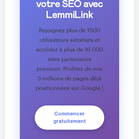
votre SEO avec
LemmiLink
Rejoignez plus de 1500
utilisateurs satisfaits et
accédez à plus de 16 000
sites partenaires
premium. Profitez de nos
3 millions de pages déjà
positionnées sur Google !
Commencer
gratuitement