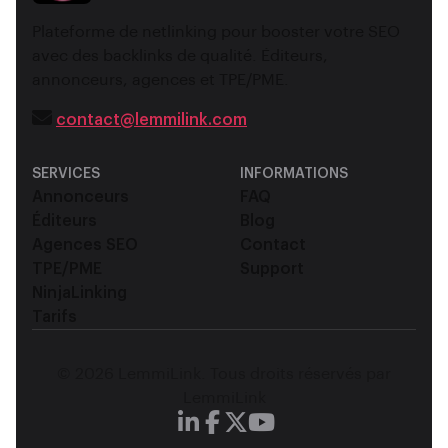
Plateforme de netlinking pour booster votre SEO
avec des backlinks de qualité. Éditeurs,
annonceurs, agences et TPE/PME.
contact@lemmilink.com
SERVICES
INFORMATIONS
Annonceurs
FAQ
Éditeurs
Blog
Agences SEO
Contact
TPE/PME
Support
NinjaLinking
Tarifs
© 2026 LemmiLink. Tous droits réservés par
LemmiLink