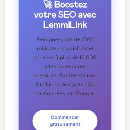
🚀 Boostez
votre SEO avec
LemmiLink
Rejoignez plus de 1500
utilisateurs satisfaits et
accédez à plus de 16 000
sites partenaires
premium. Profitez de nos
3 millions de pages déjà
positionnées sur Google !
Commencer
gratuitement