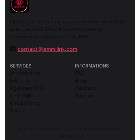
Plateforme de netlinking pour booster votre SEO
avec des backlinks de qualité. Éditeurs,
annonceurs, agences et TPE/PME.
contact@lemmilink.com
SERVICES
INFORMATIONS
Annonceurs
FAQ
Éditeurs
Blog
Agences SEO
Contact
TPE/PME
Support
NinjaLinking
Tarifs
© 2026 LemmiLink. Tous droits réservés par
LemmiLink