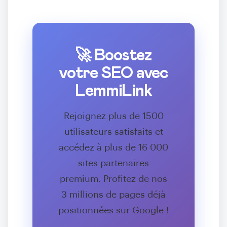
🚀 Boostez
votre SEO avec
LemmiLink
Rejoignez plus de 1500
utilisateurs satisfaits et
accédez à plus de 16 000
sites partenaires
premium. Profitez de nos
3 millions de pages déjà
positionnées sur Google !