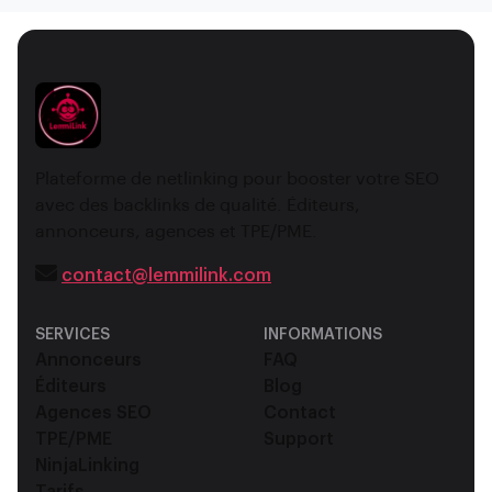
Plateforme de netlinking pour booster votre SEO
avec des backlinks de qualité. Éditeurs,
annonceurs, agences et TPE/PME.
contact@lemmilink.com
SERVICES
INFORMATIONS
Annonceurs
FAQ
Éditeurs
Blog
Agences SEO
Contact
TPE/PME
Support
NinjaLinking