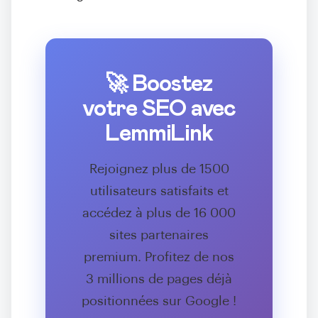
🚀 Boostez
votre SEO avec
LemmiLink
Rejoignez plus de 1500
utilisateurs satisfaits et
accédez à plus de 16 000
sites partenaires
premium. Profitez de nos
3 millions de pages déjà
positionnées sur Google !