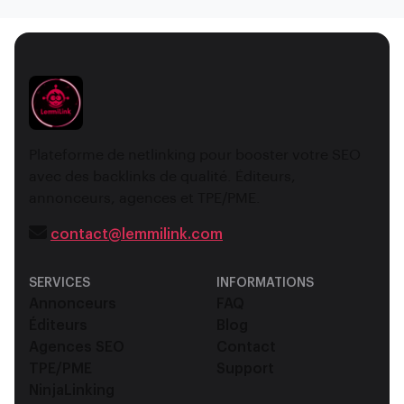
Plateforme de netlinking pour booster votre SEO
avec des backlinks de qualité. Éditeurs,
annonceurs, agences et TPE/PME.
contact@lemmilink.com
SERVICES
INFORMATIONS
Annonceurs
FAQ
Éditeurs
Blog
Agences SEO
Contact
TPE/PME
Support
NinjaLinking