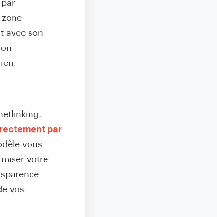
 par
t zone
nt avec son
ion
ien.
netlinking.
directement par
odèle vous
imiser votre
ansparence
 de vos