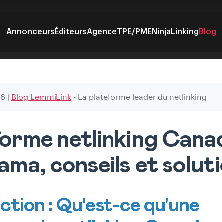
Annonceurs
Éditeurs
Agence
TPE/PME
NinjaLinking
Blog
26
|
Blog LemmiLink
- La plateforme leader du netlinking
orme netlinking Canad
ma, conseils et solut
ction : Qu'est-ce qu'une