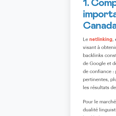
1. Comp
importa
Canad
Le
netlinking
,
visant à obten
backlinks cons
de Google et d
de confiance : 
pertinentes, pl
les résultats d
Pour le marché 
dualité lingui