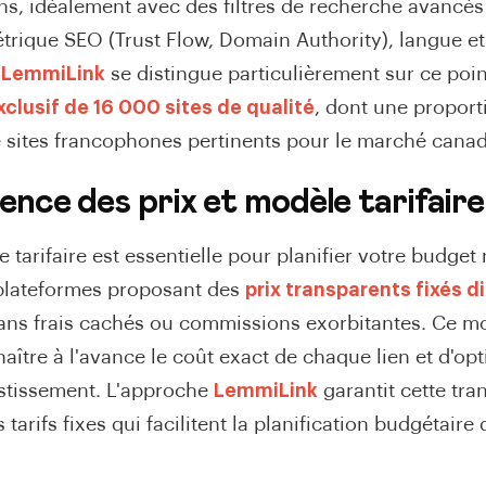
ons, idéalement avec des filtres de recherche avancés
trique SEO (Trust Flow, Domain Authority), langue e
.
LemmiLink
se distingue particulièrement sur ce poi
xclusif de 16 000 sites de qualité
, dont une proport
de sites francophones pertinents pour le marché canad
nce des prix et modèle tarifaire
 tarifaire est essentielle pour planifier votre budget 
s plateformes proposant des
prix transparents fixés 
sans frais cachés ou commissions exorbitantes. Ce m
ître à l'avance le coût exact de chaque lien et d'opt
estissement. L'approche
LemmiLink
garantit cette tr
 tarifs fixes qui facilitent la planification budgétaire