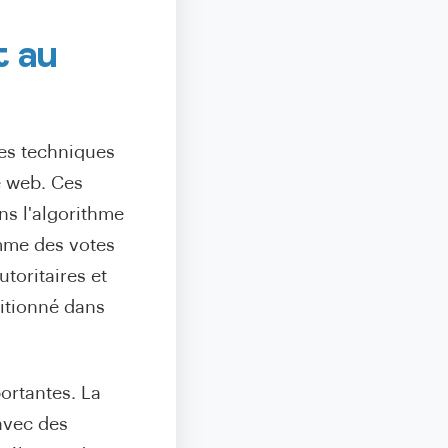
t au
des techniques
e web. Ces
ns l'algorithme
mme des votes
utoritaires et
sitionné dans
ortantes. La
avec des