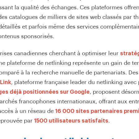
ssant la qualité des échanges. Ces plateformes offren
es catalogues de milliers de sites web classés par t
i détaillés et parfois même des services complémenta
ontenus sponsorisés.
prises canadiennes cherchant à optimiser leur
straté
'une plateforme de netlinking représente un gain de t
omparé à la recherche manuelle de partenariats. Des
Link
, plateforme française leader du netlinking avec
ges déjà positionnées sur Google
, proposent désorm
archés francophones internationaux, offrant aux ent
accès à un réseau de
16 000 sites partenaires prem
 éprouvée par
1500 utilisateurs satisfaits
.