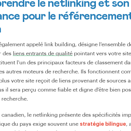
rendre le netlinking et son
nce pour le référencemen
a
 également appelé link building, désigne l'ensemble 
ir des
liens entrants de qualité
pointant vers votre sit
tituent l'un des principaux facteurs de classement da
es autres moteurs de recherche. Ils fonctionnent co
plus votre site reçoit de liens provenant de sources a
us il sera perçu comme fiable et digne d'être bien po
e recherche.
canadien, le netlinking présente des spécificités imp
stique du pays exige souvent une
stratégie bilingue
, 