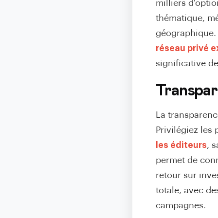
milliers d'opti
thématique, mé
géographique
réseau privé e
significative 
Transpare
La transparence
Privilégiez le
les éditeurs
, 
permet de conna
retour sur inv
totale, avec des
campagnes.