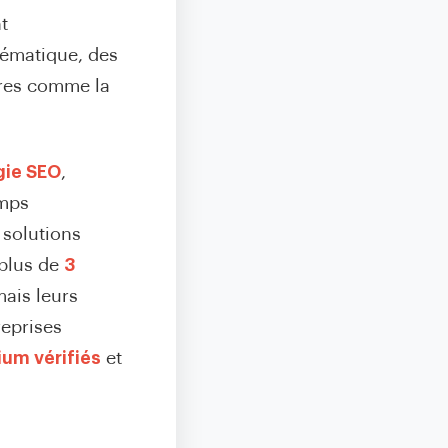
t
hématique, des
ires comme la
gie SEO
,
emps
 solutions
 plus de
3
ais leurs
reprises
ium vérifiés
et