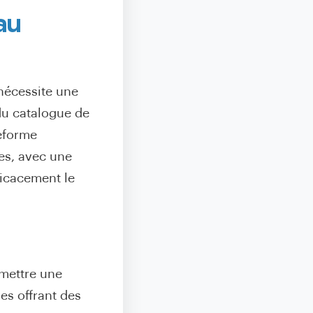
au
nécessite une
du catalogue de
teforme
es, avec une
ficacement le
rmettre une
es offrant des