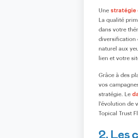
Une
stratégie 
La qualité prim
dans votre thém
diversification
naturel aux ye
lien et votre s
Grâce à des p
vos campagnes 
stratégie. Le
da
l'évolution de
Topical Trust F
2. Les 