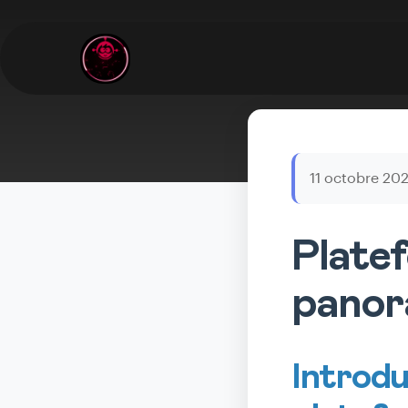
11 octobre 20
Platef
panora
Introdu