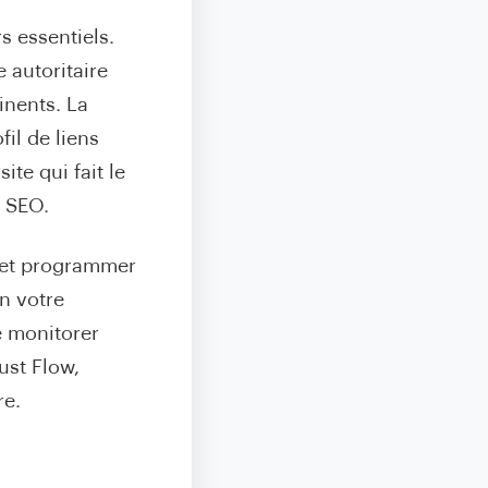
s essentiels.
e autoritaire
inents. La
il de liens
site qui fait le
t SEO.
r et programmer
n votre
 monitorer
ust Flow,
re.