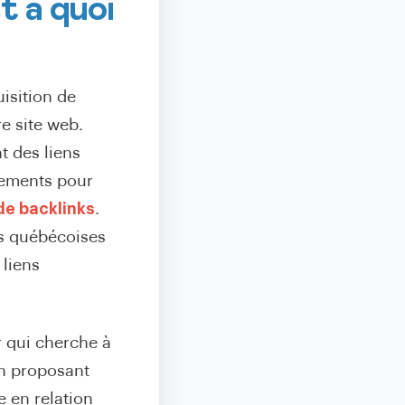
t à quoi
uisition de
e site web.
t des liens
cements pour
de backlinks
.
es québécoises
 liens
r qui cherche à
en proposant
e en relation