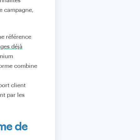
nnalités
 de campagne,
e référence
ages déjà
emium
teforme combine
ort client
nt par les
rme de