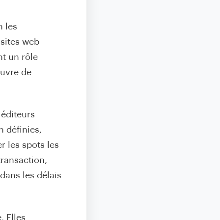
n les
 sites web
t un rôle
œuvre de
 éditeurs
n définies,
 les spots les
transaction,
 dans les délais
. Elles