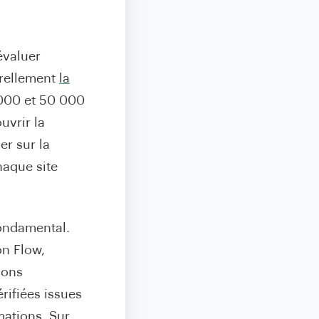
évaluer
urellement
la
 000 et 50 000
uvrir la
er sur la
haque site
fondamental.
on Flow,
ions
ifiées issues
mations. Sur