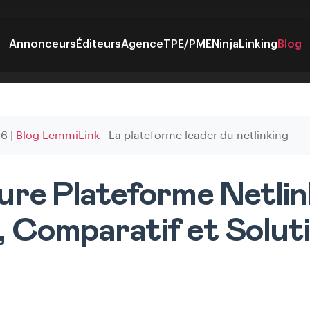
Annonceurs
Éditeurs
Agence
TPE/PME
NinjaLinking
Blog
26
|
Blog LemmiLink
- La plateforme leader du netlinking
ure Plateforme Netlink
, Comparatif et Solut