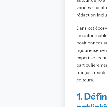
autour de 10 à 
variées : cata
rédaction inclu
Dans cet écosy
incontournable
positionnées s
rigoureusement 
expertise tech
particulièremen
français réacti
éditeurs.
1. Défi