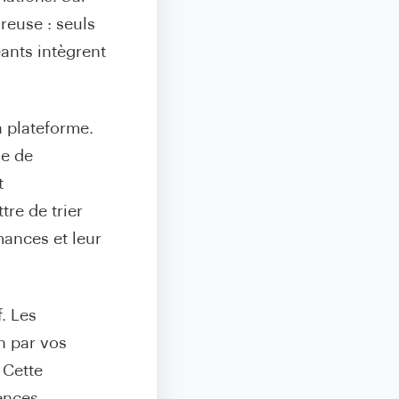
reuse : seuls
ants intègrent
a plateforme.
me de
t
re de trier
mances et leur
. Les
n par vos
 Cette
gences