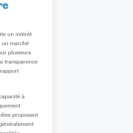
re
te un intérêt
 à un marché
sur plusieurs
 la transparence
rapport
capacité à
tiquement
ablies proposant
t généralement