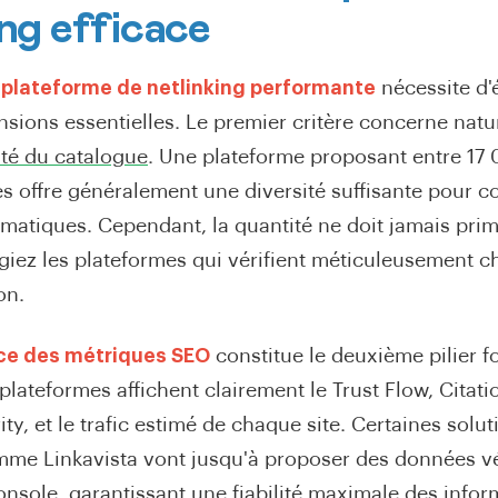
ing efficace
e
plateforme de netlinking performante
nécessite d'
nsions essentielles. Le premier critère concerne nat
lité du catalogue
. Une plateforme proposant entre 17
es offre généralement une diversité suffisante pour co
matiques. Cependant, la quantité ne doit jamais prim
légiez les plateformes qui vérifient méticuleusement c
on.
ce des métriques SEO
constitue le deuxième pilier 
plateformes affichent clairement le Trust Flow, Citati
y, et le trafic estimé de chaque site. Certaines solut
me Linkavista vont jusqu'à proposer des données vér
nsole, garantissant une fiabilité maximale des infor