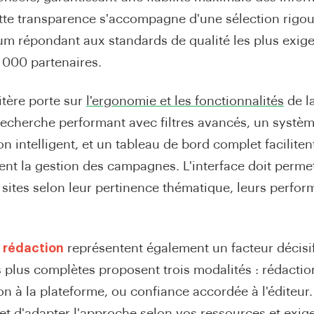
ette transparence s'accompagne d'une sélection rigou
ium répondant aux standards de qualité les plus exige
 000 partenaires.
itère porte sur
l'ergonomie et les fonctionnalités
de l
echerche performant avec filtres avancés, un systè
intelligent, et un tableau de bord complet faciliten
nt la gestion des campagnes. L'interface doit permett
sites selon leur pertinence thématique, leurs perfor
 rédaction
représentent également un facteur décisif
s plus complètes proposent trois modalités : rédactio
on à la plateforme, ou confiance accordée à l'éditeur.
met d'adapter l'approche selon vos ressources et exi