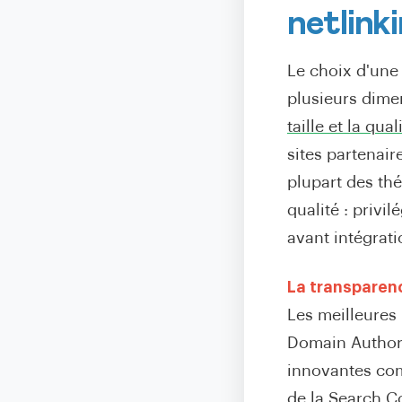
netlink
Le choix d'un
plusieurs dime
taille et la qua
sites partenair
plupart des thé
qualité : privi
avant intégrati
La transparen
Les meilleures 
Domain Authorit
innovantes com
de la Search Co