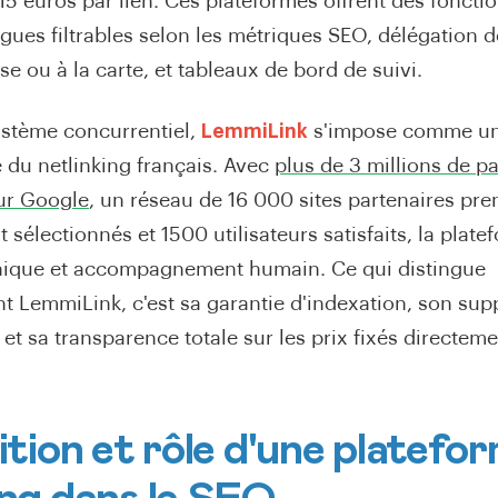
15 euros par lien. Ces plateformes offrent des fonctio
logues filtrables selon les métriques SEO, délégation
se ou à la carte, et tableaux de bord de suivi.
stème concurrentiel,
LemmiLink
s'impose comme un
 du netlinking français. Avec
plus de 3 millions de p
ur Google
, un réseau de 16 000 sites partenaires pr
sélectionnés et 1500 utilisateurs satisfaits, la pla
nique et accompagnement humain. Ce qui distingue
t LemmiLink, c'est sa garantie d'indexation, son supp
f et sa transparence totale sur les prix fixés directeme
nition et rôle d'une platefo