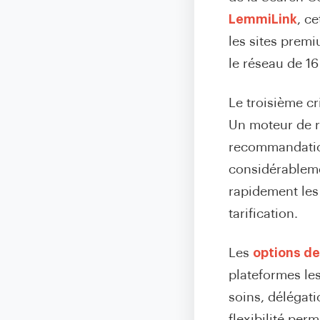
LemmiLink
, c
les sites prem
le réseau de 16
Le troisième cr
Un moteur de r
recommandation 
considérableme
rapidement les 
tarification.
Les
options de
plateformes le
soins, délégati
flexibilité per