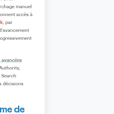
archage manuel
 donnent accès à
nk
, par
t d'avancement
rogressivement
 avancées
Authority,
a Search
s décisions
rme de