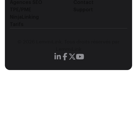
Agences SEO
Contact
TPE/PME
Support
NinjaLinking
Tarifs
© 2026 LemmiLink. Tous droits réservés par
LemmiLink