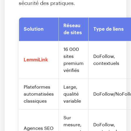
sécurité des pratiques.
Réseau
Solution
Type de liens
de sites
16 000
sites
DoFollow,
LemmiLink
premium
contextuels
vérifiés
Plateformes
Large,
automatisées
qualité
DoFollow/NoFol
classiques
variable
Sur
mesure,
DoFollow,
Agences SEO