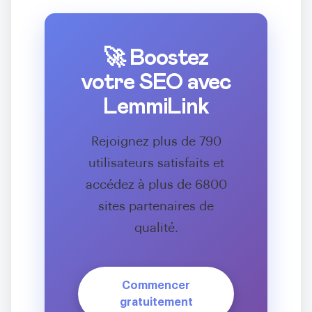
🚀 Boostez
votre SEO avec
LemmiLink
Rejoignez plus de 790
utilisateurs satisfaits et
accédez à plus de 6800
sites partenaires de
qualité.
Commencer
gratuitement