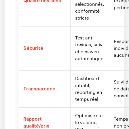
Qualité des liens
toxiqu
sélectionnés,
pertin
conformité
stricte
Test anti-
Respon
toxines, suivi
Sécurité
individ
et désaveu
aucune
automatique
Dashboard
Suivi di
intuitif,
Transparence
de dat
reporting en
consol
temps réel
Optimisé sur
Rapport
Temps 
le volume,
qualité/prix
non pr