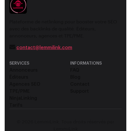
Plateforme de netlinking pour booster votre SEO
avec des backlinks de qualité. Éditeurs,
annonceurs, agences et TPE/PME.
contact@lemmilink.com
SERVICES
INFORMATIONS
Annonceurs
FAQ
Éditeurs
Blog
Agences SEO
Contact
TPE/PME
Support
NinjaLinking
Tarifs
© 2026 LemmiLink. Tous droits réservés par
LemmiLink