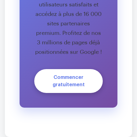
utilisateurs satisfaits et
accédez à plus de 16 000
sites partenaires
premium. Profitez de nos
3 millions de pages déjà
positionnées sur Google !
Commencer
gratuitement