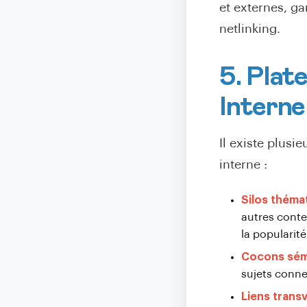
et externes, ga
netlinking.
5. Plat
Intern
Il existe plus
interne :
Silos théma
autres conte
la popularité
Cocons sém
sujets conne
Liens transv