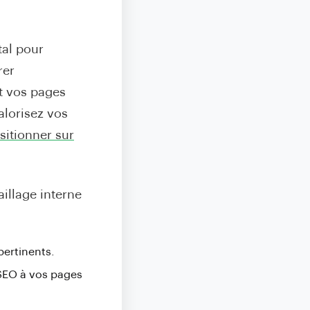
tal pour
rer
nt vos pages
valorisez vos
sitionner sur
illage interne
pertinents.
 SEO à vos pages