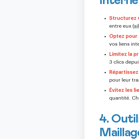
Interne
Structurez 
entre eux (
si
Optez pour 
vos liens in
Limitez la p
3 clics depui
Répartissez 
pour leur tr
Évitez les li
quantité. Ch
4. Outi
Maillag