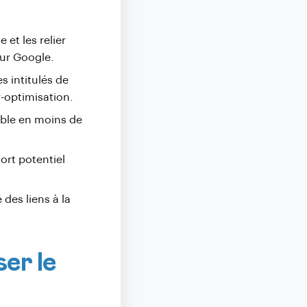
 et les relier
our Google.
es intitulés de
r-optimisation
.
ible en moins de
fort potentiel
 des liens à la
er le