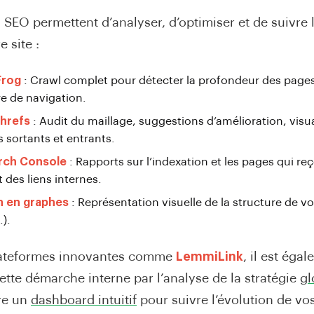
s SEO permettent d’analyser, d’optimiser et de suivre 
 site :
Frog
: Crawl complet pour détecter la profondeur des pages,
re de navigation.
hrefs
: Audit du maillage, suggestions d’amélioration, visu
s sortants et entrants.
rch Console
: Rapports sur l’indexation et les pages qui re
 des liens internes.
on en graphes
: Représentation visuelle de la structure de vo
.).
lateformes innovantes comme
LemmiLink
, il est éga
ette démarche interne par l’analyse de la stratégie
gl
re un
dashboard intuitif
pour suivre l’évolution de vos