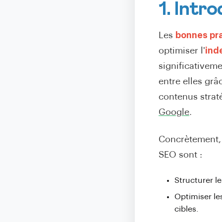
1. Intr
Les
bonnes pra
optimiser l'
ind
significativemen
entre elles grâ
contenus stra
Google
.
Concrètement, 
SEO sont :
Structurer l
Optimiser le
cibles.