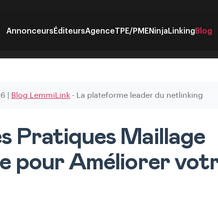
Annonceurs
Éditeurs
Agence
TPE/PME
NinjaLinking
Blog
26
|
Blog LemmiLink
- La plateforme leader du netlinking
s Pratiques Maillage
ne pour Améliorer vot