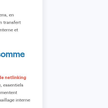
iens, en
n transfert
nterne et
 comme
e netlinking
, essentiels
ugmentent
aillage interne