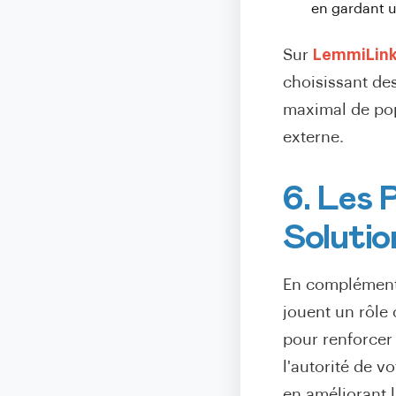
en gardant u
Sur
LemmiLin
choisissant des
maximal de popu
externe.
6. Les 
Soluti
En complément 
jouent un rôle 
pour renforcer 
l'autorité de v
en améliorant l