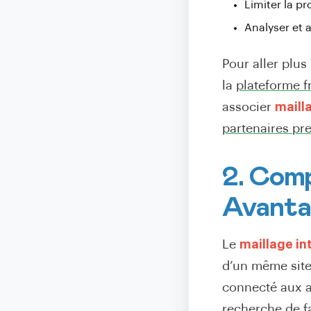
Limiter la pr
Analyser et 
Pour aller plus 
la
plateforme f
associer
maill
partenaires p
2. Comp
Avanta
Le
maillage in
d’un même site
connecté aux au
recherche de fa