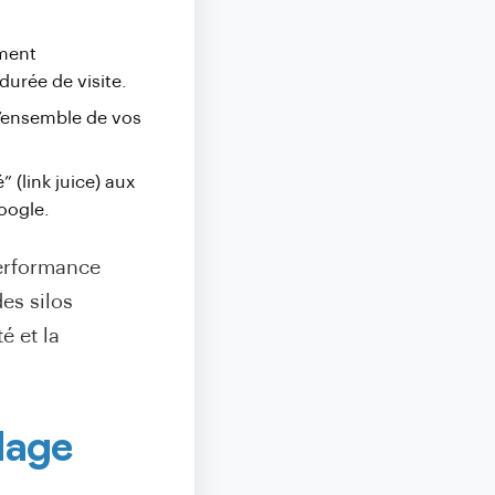
ement
durée de visite
.
l’ensemble de vos
” (link juice) aux
Google
.
performance
es silos
é et la
lage