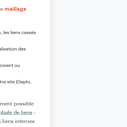
le
maillage
 les liens cassés
alisation des
çoivent ou
tre site (Gephi,
lement possible
obale de liens
:
 liens internes