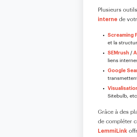
Plusieurs outil
interne
de votre
Screaming 
et la structu
SEMrush
/
A
liens interne
Google Sea
transmettent
Visualisati
Sitebulb, etc
Grâce à des p
de compléter c
LemmiLink
off