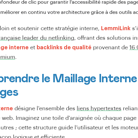
ofondeur de clic pour garantir l’accessibilité rapide des page
améliorer en continu votre architecture grâce à des outils a
loin et soutenir cette stratégie interne,
LemmiLink
s’
rançaise leader du netlinking
, offrant des solutions 
age interne
et
backlinks de qualité
provenant de
16 
remium
.
rendre le Maillage Interne
ges
terne
désigne l'ensemble des
liens hypertextes
relian
 web. Imaginez une toile d’araignée où chaque page
tres ; cette structure guide l’utilisateur et les moteu
çon logique et efficiente
.