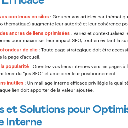
 Efficace
vos contenus en silos
: Grouper vos articles par thématique
lo thématique
) augmente leur autorité et leur cohérence p
des ancres de liens optimisées
: Variez et contextualisez l
ternes pour maximiser leur impact SEO, tout en évitant la su
rofondeur de clic
: Toute page stratégique doit être access
s la page d’accueil
.
la popularité
: Orientez vos liens internes vers les pages à 
ansférer du “jus SEO” et améliorer leur positionnement.
ens inutiles
: Un maillage interne efficace privilégie la qualité
aque lien doit apporter de la valeur ajoutée.
ls et Solutions pour Optimis
e Interne