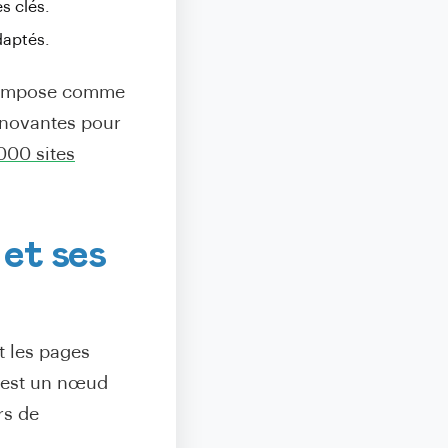
s clés.
daptés.
impose comme
innovantes pour
000 sites
 et ses
t les pages
 est un nœud
rs de