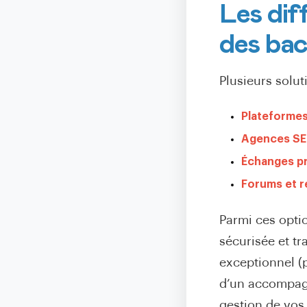
Les dif
des bac
Plusieurs solut
Plateformes
Agences S
Échanges p
Forums et r
Parmi ces opti
sécurisée et t
exceptionnel (
d’un accompagn
gestion de vos