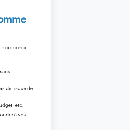
 comme
e nombreux
 sans
pas de risque de
udget, etc.
pondre à vos