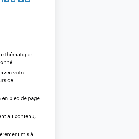
tre thématique
ionné.
 avec votre
urs de
on en pied de page
ment au contenu,
lièrement mis à