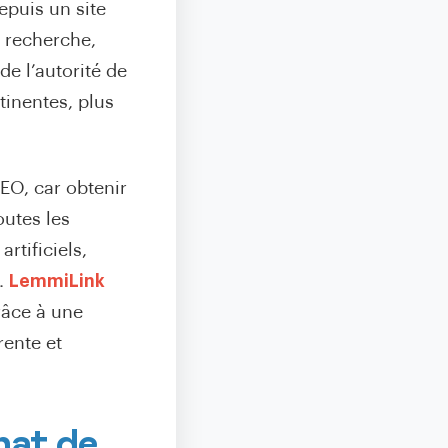
epuis un site
e recherche,
de l’autorité de
tinentes, plus
EO, car obtenir
outes les
rtificiels,
t.
LemmiLink
grâce à une
rente et
hat de