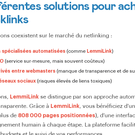
férentes solutions pour ac
klinks
ions coexistent sur le marché du netlinking :
 spécialisées automatisées
(comme
LemmiLink
)
EO
(service sur-mesure, mais souvent coûteux)
rivés entre webmasters
(manque de transparence et de sui
éseaux sociaux
(risques élevés de liens toxiques)
ons,
LemmiLink
se distingue par son approche autom
ransparente. Grâce à
LemmiLink
, vous bénéficiez d’u
plus de
808 000 pages positionnées
), d’une interfac
ement humain à chaque étape. La plateforme facilit
 budgets et le suivi de vos performances.