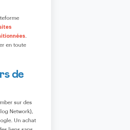
ateforme
sites
itionnées
.
er en toute
rs de
omber sur des
Blog Network),
oogle. Un achat
des liens sans