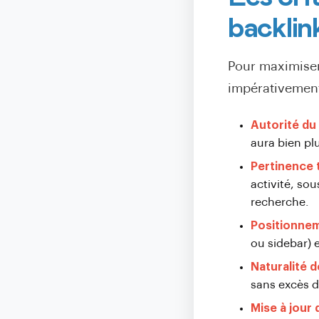
backlin
Pour maximiser 
impérativement 
Autorité du
aura bien pl
Pertinence 
activité, so
recherche.
Positionnem
ou sidebar) 
Naturalité d
sans excès d
Mise à jour