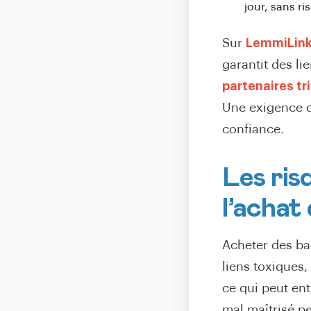
jour, sans r
Sur
LemmiLin
garantit des li
partenaires tri
Une exigence d
confiance.
Les ris
l’achat
Acheter des ba
liens toxiques
ce qui peut en
mal maîtrisé pe