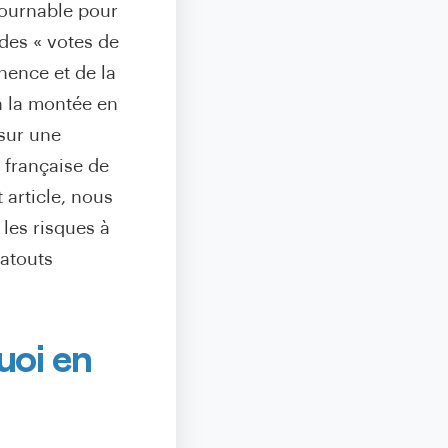
tournable pour
 des « votes de
nence et de la
à la montée en
 sur une
e française de
 article, nous
 les risques à
 atouts
uoi en