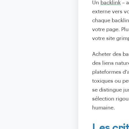
Un
backlink
– a
externe vers vo
chaque backlink
votre page. Plu
votre site grim
Acheter des ba
des liens natur
plateformes d’a
toxiques ou pe
se distingue ju
sélection rigou
humaine.
Les cri