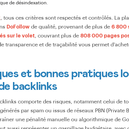
isque de désindexation.
k
, tous ces critères sont respectés et contrôlés. La pl
ens
DoFollow
de qualité, provenant de plus de
6 800 
és sur le volet
, couvrant plus de
808 000 pages pos
e transparence et de traçabilité vous permet d’achet
ques et bonnes pratiques lo
 de backlinks
cklinks comporte des risques, notamment celui de t
, générés par spam ou issus de réseaux PBN (Private 
traîner une pénalité manuelle ou algorithmique de G
ut aussi représenter un gaspillage budgétaire, avec 