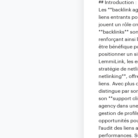
## Introduction :
Les **backlink ag
liens entrants po
jouent un rôle cr
**backlinks** so
renforçant ainsi 
être bénéfique po
positionner un s
LemmiLink, les e
stratégie de net
netlinking**, of
liens. Avec plus
distingue par son
son **support cli
agency dans une 
gestion de profils
opportunités pour
l'audit des liens 
performances. Su