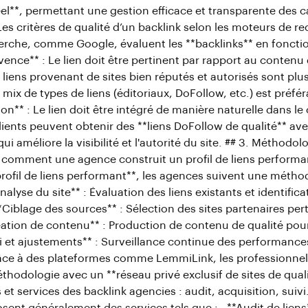
éel**, permettant une gestion efficace et transparente des
 Les critères de qualité d’un backlink selon les moteurs de r
rche, comme Google, évaluent les **backlinks** en fonctio
levence** : Le lien doit être pertinent par rapport au contenu 
s liens provenant de sites bien réputés et autorisés sont plus
n mix de types de liens (éditoriaux, DoFollow, etc.) est préfér
on** : Le lien doit être intégré de manière naturelle dans le
lients peuvent obtenir des **liens DoFollow de qualité** av
ui améliore la visibilité et l'autorité du site. ## 3. Méthodol
: comment une agence construit un profil de liens performa
profil de liens performant**, les agences suivent une métho
Analyse du site** : Évaluation des liens existants et identific
*Ciblage des sources** : Sélection des sites partenaires per
éation de contenu** : Production de contenu de qualité pour 
ivi et ajustements** : Surveillance continue des performanc
râce à des plateformes comme LemmiLink, les professionne
thodologie avec un **réseau privé exclusif de sites de quali
s et services des backlink agencies : audit, acquisition, suiv