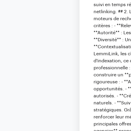
suivi en temps r
netlinking. ## 2.
moteurs de reche
critères : - **Re
**Autorité** : Le
**Diversité** : U
**Contextualisati
LemmiLink, les c
d'indexation, ce q
professionnelle 
construire un **
rigoureuse : - **
opportunités. - *
autorisés. - **Cr
naturels. - **Su
stratégiques. G
renforcer leur mé
principales offre