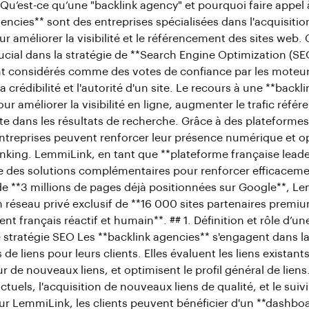
 Qu’est-ce qu’une "backlink agency" et pourquoi faire appel 
encies** sont des entreprises spécialisées dans l'acquisition
ur améliorer la visibilité et le référencement des sites web
ucial dans la stratégie de **Search Engine Optimization (SEO
nt considérés comme des votes de confiance par les moteu
la crédibilité et l'autorité d'un site. Le recours à une **back
ur améliorer la visibilité en ligne, augmenter le trafic réfé
ite dans les résultats de recherche. Grâce à des plateform
ntreprises peuvent renforcer leur présence numérique et op
linking. LemmiLink, en tant que **plateforme française lead
fre des solutions complémentaires pour renforcer efficaceme
 de **3 millions de pages déjà positionnées sur Google**, L
 réseau privé exclusif de **16 000 sites partenaires premium
ent français réactif et humain**. ## 1. Définition et rôle d’un
stratégie SEO Les **backlink agencies** s'engagent dans la 
 de liens pour leurs clients. Elles évaluent les liens existants
 de nouveaux liens, et optimisent le profil général de liens.
actuels, l'acquisition de nouveaux liens de qualité, et le suiv
r LemmiLink, les clients peuvent bénéficier d'un **dashboar