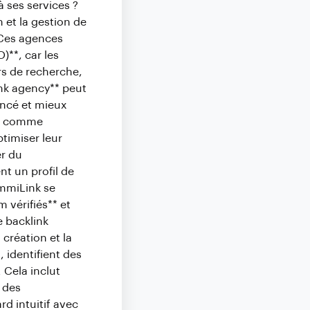
à ses services ?
 et la gestion de
. Ces agences
)**, car les
rs de recherche,
link agency** peut
rencé et mieux
es comme
timiser leur
er du
nt un profil de
emmiLink se
 vérifiés** et
e backlink
création et la
, identifient des
 Cela inclut
i des
d intuitif avec