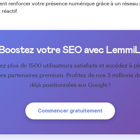
t renforcer votre présence numérique grâce à un réseau pr
 réactif.
 Boostez votre SEO avec LemmiL
ez plus de 1500 utilisateurs satisfaits et accédez à pl
tes partenaires premium. Profitez de nos 3 millions d
déjà positionnées sur Google !
Commencer gratuitement