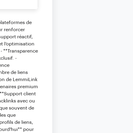
plateformes de
r renforcer
support réactif,
t l’optimisation
: - **Transparence
lusif. -
ience
mbre de liens
tion de LemmiLink
artenaires premium
- **Support client
acklinks avec ou
ique souvent de
les que
ofils de liens,
jourd'hui** pour