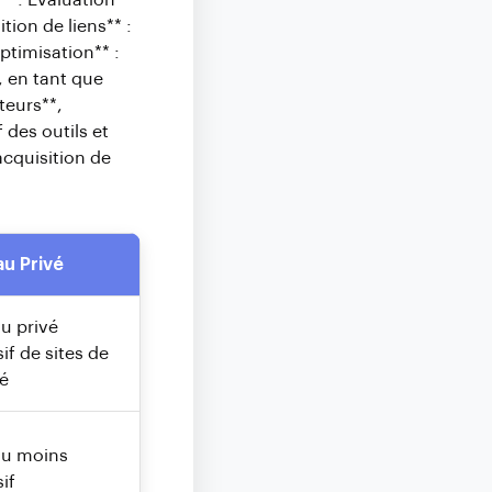
** : Évaluation
tion de liens** :
ptimisation** :
, en tant que
teurs**,
 des outils et
acquisition de
u Privé
u privé
if de sites de
té
au moins
if