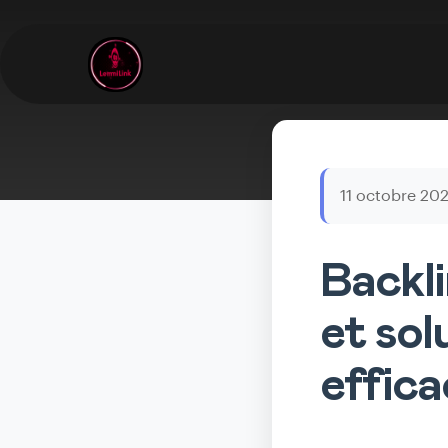
11 octobre 20
Backli
et sol
effica