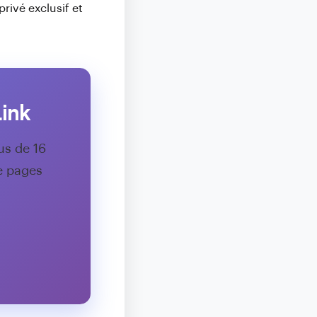
ivé exclusif et
ink
us de 16
e pages