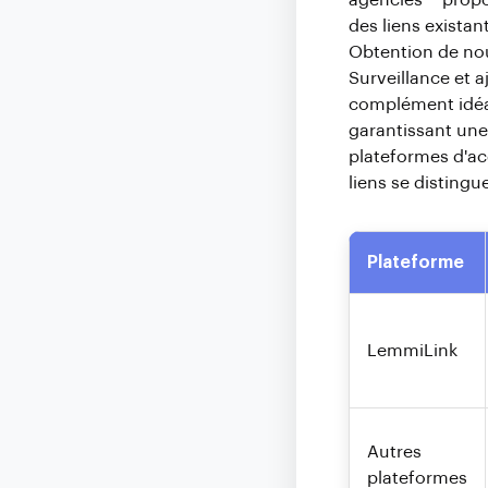
agencies** propos
des liens existan
Obtention de nouv
Surveillance et 
complément idéal,
garantissant une 
plateformes d'acq
liens se distingu
Plateforme
LemmiLink
Autres
plateformes