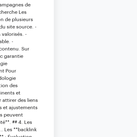
 campagnes de
echerche Les
n de plusieurs
du site source. -
 valorisés. -
able. -
 contenu. Sur
ec garantie
ogie
nt Pour
dologie
ation des
tinents et
attirer des liens
es et ajustements
ls peuvent
té**. ## 4. Les
i… Les **backlink