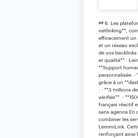
## 6. Les platef
netlinking**, co
efficacement un p
et un réseau excl
de vos backlinks 
et qualité** : Li
**Support humain
personnalisée. - 
grâce à un **dash
: - **3 millions 
vérifiés**. - **15
français réactif 
sans agence En c
combiner les ser
LemmiLink. Cette 
renforçant ainsi 