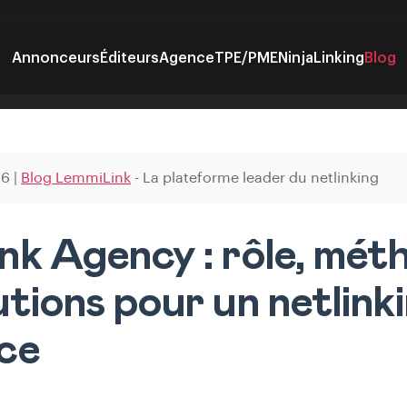
Annonceurs
Éditeurs
Agence
TPE/PME
NinjaLinking
Blog
26
|
Blog LemmiLink
- La plateforme leader du netlinking
nk Agency : rôle, mét
utions pour un netlink
ce