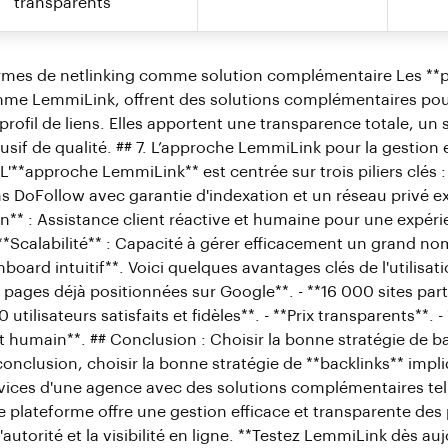
transparents
ormes de netlinking comme solution complémentaire Les **
mme LemmiLink, offrent des solutions complémentaires pou
rofil de liens. Elles apportent une transparence totale, un 
usif de qualité. ## 7. L’approche LemmiLink pour la gestion e
L'**approche LemmiLink** est centrée sur trois piliers clés 
ens DoFollow avec garantie d'indexation et un réseau privé exc
** : Assistance client réactive et humaine pour une expér
**Scalabilité** : Capacité à gérer efficacement un grand no
board intuitif**. Voici quelques avantages clés de l'utilisa
de pages déjà positionnées sur Google**. - **16 000 sites p
00 utilisateurs satisfaits et fidèles**. - **Prix transparents**. 
et humain**. ## Conclusion : Choisir la bonne stratégie de b
onclusion, choisir la bonne stratégie de **backlinks** impl
vices d'une agence avec des solutions complémentaires tel
plateforme offre une gestion efficace et transparente des pr
l'autorité et la visibilité en ligne. **Testez LemmiLink dès au