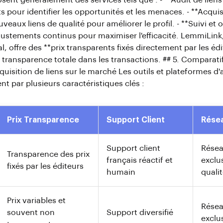
ent généralement des services tels que : - **Audit de liens
ts pour identifier les opportunités et les menaces. - **Acquisi
eaux liens de qualité pour améliorer le profil. - **Suivi et o
ajustements continus pour maximiser l'efficacité. LemmiLink
 offre des **prix transparents fixés directement par les édi
transparence totale dans les transactions. ## 5. Comparatif
uisition de liens sur le marché Les outils et plateformes d'
ent par plusieurs caractéristiques clés :
Prix Transparence
Support Client
Résea
Support client
Résea
Transparence des prix
français réactif et
exclus
fixés par les éditeurs
humain
quali
Prix variables et
Rése
souvent non
Support diversifié
exclus