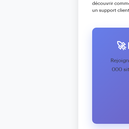
découvrir commen
un support client
🚀
Rejoign
000 si