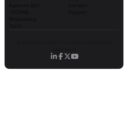
Agences SEO
Contact
TPE/PME
Support
NinjaLinking
Tarifs
© 2026 LemmiLink. Tous droits réservés par
LemmiLink