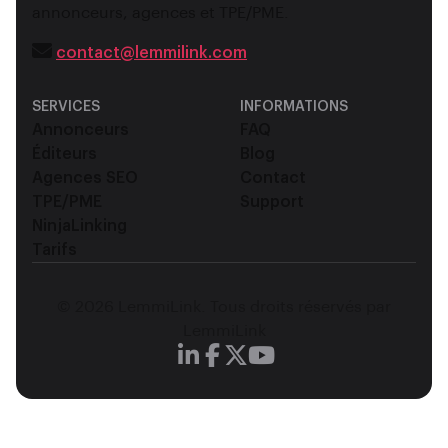
annonceurs, agences et TPE/PME.
contact@lemmilink.com
SERVICES
INFORMATIONS
Annonceurs
FAQ
Éditeurs
Blog
Agences SEO
Contact
TPE/PME
Support
NinjaLinking
Tarifs
© 2026 LemmiLink. Tous droits réservés par
LemmiLink