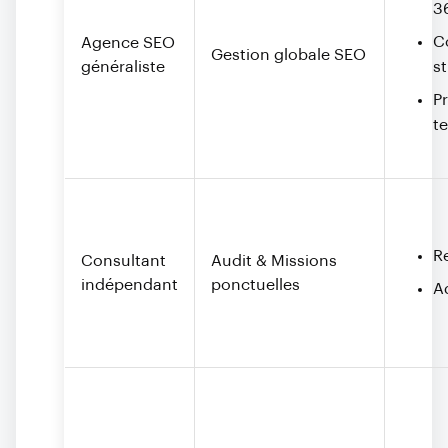
3
C
Agence SEO
Gestion globale SEO
généraliste
s
P
t
Re
Consultant
Audit & Missions
indépendant
ponctuelles
Ad