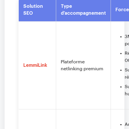
Solution
Type
Force
SEO
d’accompagnement
3
p
R
0
Plateforme
LemmiLink
netlinking premium
S
ré
S
h
A