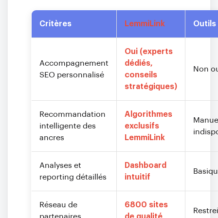
Critères
LemmiLink
Outils
Oui (experts
Accompagnement
dédiés,
Non ou
SEO personnalisé
conseils
stratégiques)
Recommandation
Algorithmes
Manuel
intelligente des
exclusifs
indisp
ancres
LemmiLink
Analyses et
Dashboard
Basiqu
reporting détaillés
intuitif
Réseau de
6800 sites
Restre
partenaires
de qualité