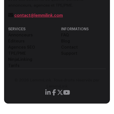
annonceurs, agences et TPE/PME.
contact@lemmilink.com
SERVICES
INFORMATIONS
Annonceurs
FAQ
Éditeurs
Blog
Agences SEO
Contact
TPE/PME
Support
NinjaLinking
Tarifs
© 2026 LemmiLink. Tous droits réservés par
LemmiLink