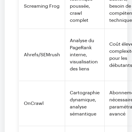
Screaming Frog
poussée,
besoin de
crawl
compéten
complet
technique
Analyse du
Coût élev
PageRank
complexit
Ahrefs/SEMrush
interne,
pour les
visualisation
débutant
des liens
Cartographie
Abonnem
dynamique,
nécessair
OnCrawl
analyse
paramétr
sémantique
avancé