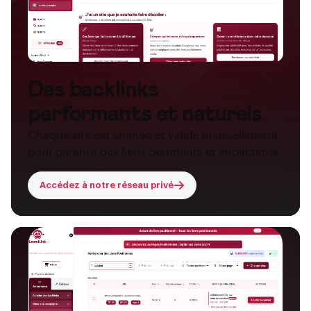
Des backlinks
performants et naturels
Chaque site est analysé et validé manuellement
pour garantir des liens pertinents et impactants.
Accédez à notre réseau privé