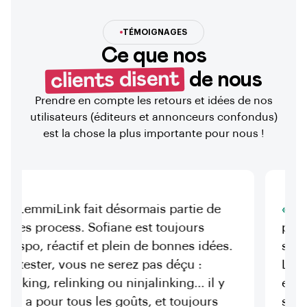
TÉMOIGNAGES
Ce que nos
clients disent
de nous
Prendre en compte les retours et idées de nos
utilisateurs (éditeurs et annonceurs confondus)
est la chose la plus importante pour nous !
miLink fait désormais partie de
En tant 
process. Sofiane est toujours
permis de
o, réactif et plein de bonnes idées.
spots per
ster, vous ne serez pas déçu :
Le catalogu
ng, relinking ou ninjalinking... il y
efficaces 
 pour tous les goûts, et toujours
sont respe