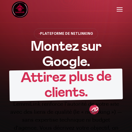
PLATEFORME DE NETLINKING
Montez sur
Google.
Attirez plus de
clients.
LemmiLink renforce l'autorité de votre site
avec des liens de qualité (le « netlinking ») —
sans expertise technique ni budget
d'agence. Vous décrivez votre objectif, on