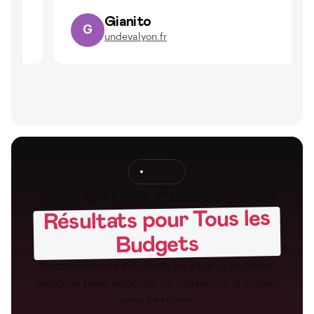
Gianito
G
undevalyon.fr
TARIFS
Nos Offres Phares : Des
Résultats pour Tous les
Budgets
Découvrez nos solutions les plus populaires,
conçues pour apporter un maximum d'impact
sans se ruiner.