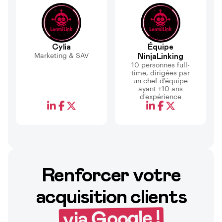
Cylia
Équipe
Marketing & SAV
NinjaLinking
10 personnes full-
time, dirigées par
un chef d'équipe
ayant +10 ans
d'expérience
Renforcer votre
acquisition clients
via Google !