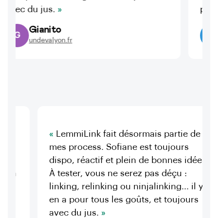
 du jus.
pour ma st
Gianito
Paul
PO
undevalyon.fr
paulo
s débuts,
LemmiLink fait désormais partie 
ng. La
mes process. Sofiane est toujours
us était
dispo, réactif et plein de bonnes id
ssus de la
À tester, vous ne serez pas déçu :
e que
linking, relinking ou ninjalinking... i
forme de
en a pour tous les goûts, et toujou
use.
avec du jus.