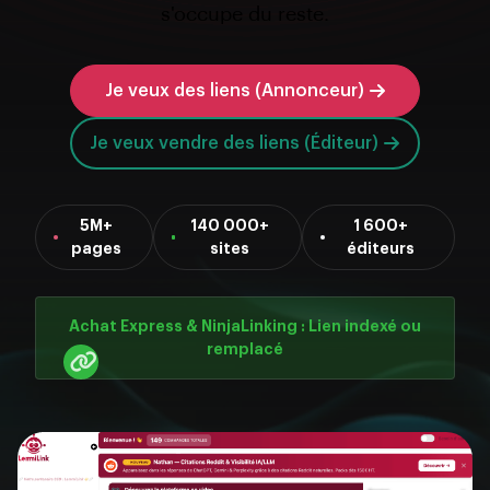
s'occupe du reste.
Je veux des liens (Annonceur)
Je veux vendre des liens (Éditeur)
5M+
140 000+
1 600+
pages
sites
éditeurs
Achat Express & NinjaLinking : Lien indexé ou
remplacé